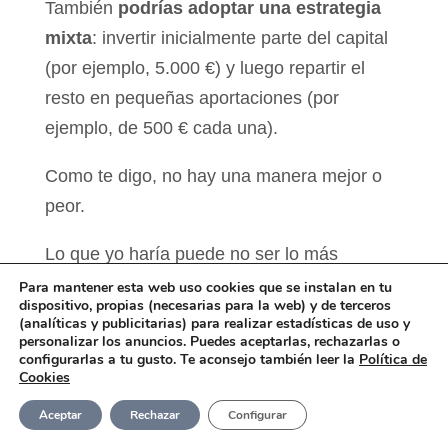
También
podrías adoptar una estrategia
mixta
: invertir inicialmente parte del capital
(por ejemplo, 5.000 €) y luego repartir el
resto en pequeñas aportaciones (por
ejemplo, de 500 € cada una).
Como te digo, no hay una manera mejor o
peor.
Lo que yo haría puede no ser lo más
apropiado para ti.
Para mantener esta web uso cookies que se instalan en tu
dispositivo, propias (necesarias para la web) y de terceros
(analíticas y publicitarias) para realizar estadísticas de uso y
Primero conócete a ti mismo y sólo después
personalizar los anuncios. Puedes aceptarlas, rechazarlas o
configurarlas a tu gusto. Te aconsejo también leer la
Política de
toma tu decisión.
Cookies
Aceptar
Rechazar
Configurar
Nota: